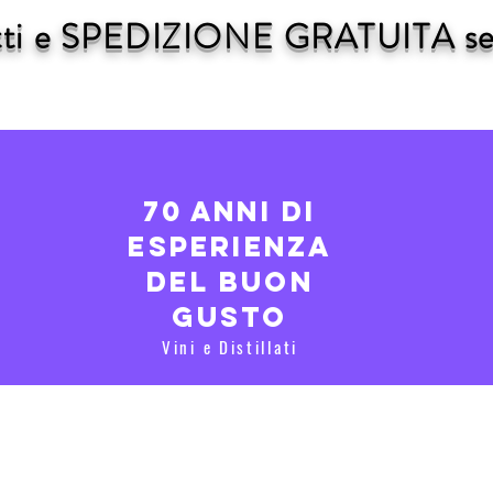
dotti e SPEDIZIONE GRATUITA se 
70 anni di
esperienza
del buon
gusto
Vini e Distillati