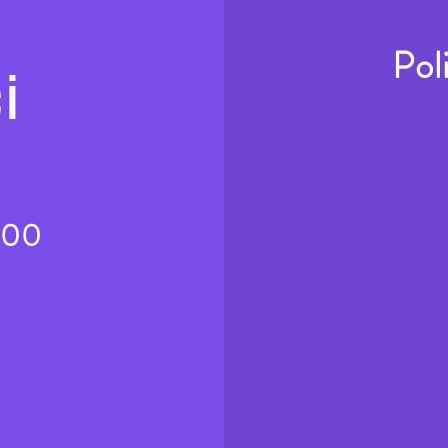
Pol
i
.00