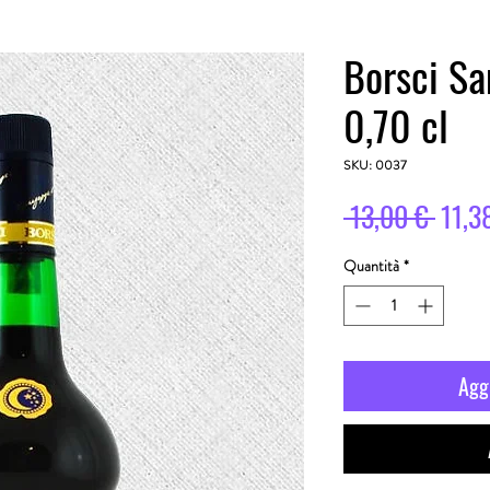
Borsci S
0,70 cl
SKU: 0037
Prezz
 13,00 € 
11,3
regol
Quantità
*
Aggi