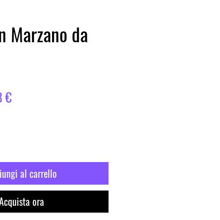
an Marzano da
o
Prezzo
8 €
are
scontato
ungi al carrello
Acquista ora