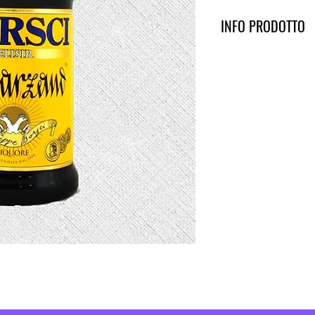
INFO PRODOTTO
Le materie prime vengon
artigiani sapienti ed espe