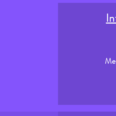
In
Me