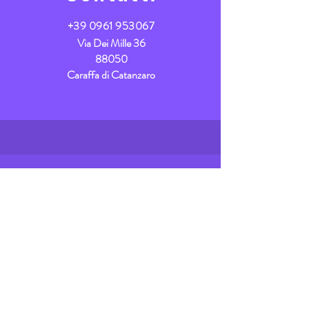
+39 0961 953067
Via Dei Mille 36
88050
Caraffa di Catanzaro
Vieni a trovarci
Lun/Dom dalle
6.00 - 20.00