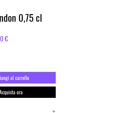
ndon 0,75 cl
zo
Prezzo
50 €
lare
scontato
ungi al carrello
Acquista ora