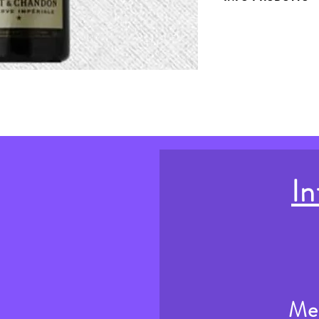
Giallo paglierino dorato,
esprime belle ed intense 
bianchi impreziosite da 
gessosa. Al palato è sun
piacevolissimo.
In
Me