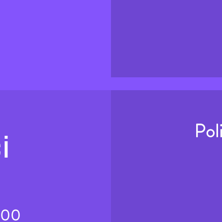
Pol
i
.00