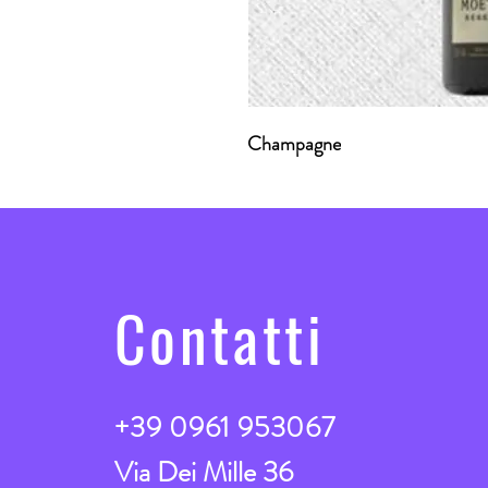
Champagne
Contatti
+39 0961 953067
Via Dei Mille 36