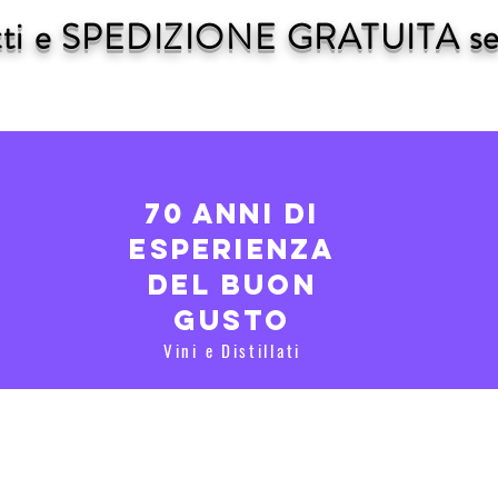
dotti e SPEDIZIONE GRATUITA se 
70 anni di
esperienza
del buon
gusto
Vini e Distillati