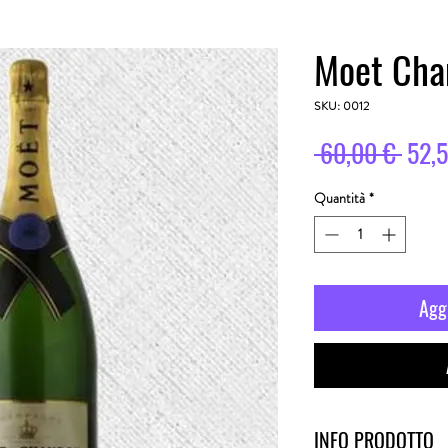
Moet Cha
SKU: 0012
Prez
 60,00 € 
52,
rego
Quantità
*
Aggi
INFO PRODOTTO