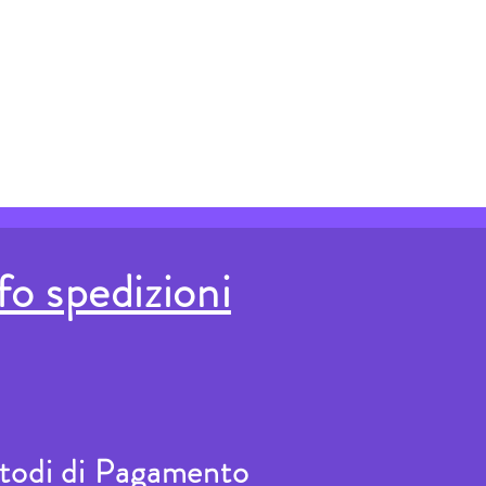
 dal perlage fine e persistente. Al naso
note di mela verde, di agrumi, di fiori
una decisa traccia minerale, quasi
tuoso, fresco, seducente, molto lungo e
fo spedizioni
todi di Pagamento