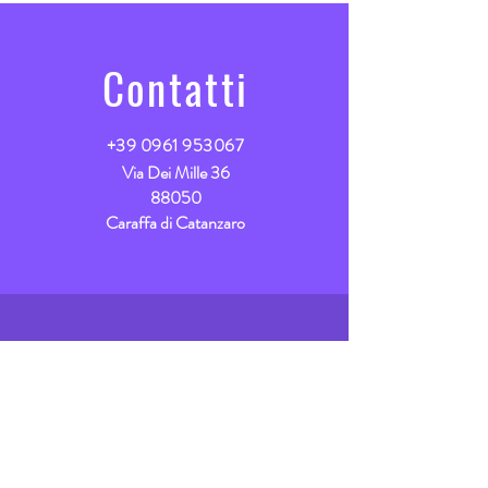
di acacia sul finale. Al palato e morbido e fresco
con una piacevole nota minerale.
Contatti
+39 0961 953067
Via Dei Mille 36
88050
Caraffa di Catanzaro
Vieni a trovarci