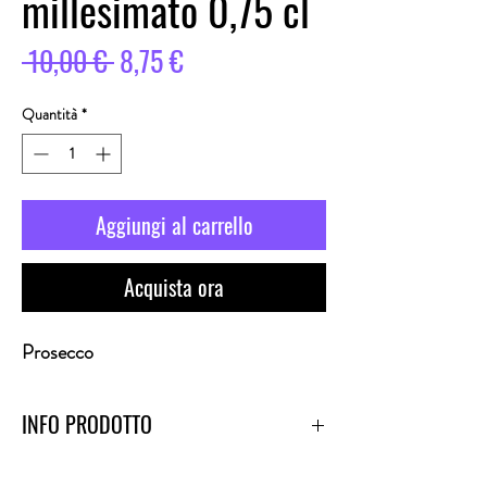
millesimato 0,75 cl
Prezzo
Prezzo
 10,00 € 
8,75 €
regolare
scontato
Quantità
*
Aggiungi al carrello
Acquista ora
Prosecco
INFO PRODOTTO
Profumi fruttati di pesca e pera con note floreali